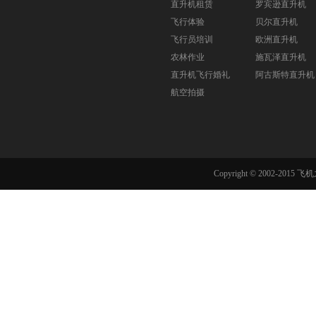
直升机租赁
罗宾逊直升机
飞行体验
贝尔直升机
飞行员培训
欧洲直升机
农林作业
施瓦泽直升机
直升机飞行婚礼
阿古斯特直升机
航空拍摄
Copyright © 2002-201