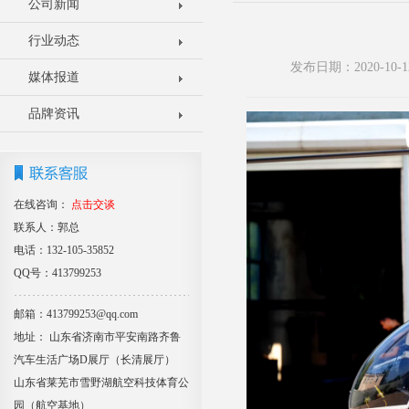
公司新闻
行业动态
发布日期：2020-1
媒体报道
品牌资讯
在线咨询：
点击交谈
联系人：郭总
电话：132-105-35852
QQ号：413799253
邮箱：413799253@qq.com
地址： 山东省济南市平安南路齐鲁
汽车生活广场D展厅（长清展厅）
山东省莱芜市雪野湖航空科技体育公
园（航空基地）