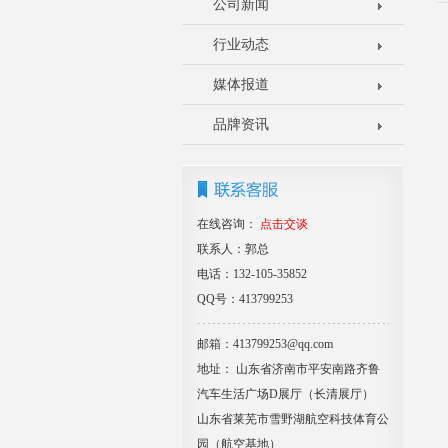
公司新闻
行业动态
媒体报道
品牌资讯
在线咨询：
点击交谈
联系人：郭总
电话：132-105-35852
QQ号：413799253
邮箱：413799253@qq.com
地址： 山东省济南市平安南路齐鲁
汽车生活广场D展厅（长清展厅）
山东省莱芜市雪野湖航空科技体育公
园（航空基地）