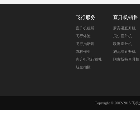
飞行服务
直升机销售
直升机租赁
罗宾逊直升机
飞行体验
贝尔直升机
飞行员培训
欧洲直升机
农林作业
施瓦泽直升机
直升机飞行婚礼
阿古斯特直升机
航空拍摄
Copyright © 2002-201