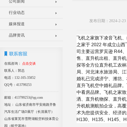
公司新闻
行业动态
发布日期：2024-2-
媒体报道
品牌资讯
⻜机之家旗下凌音⻜机、
之家于 2022 年成
司主要运营罗宾逊 R44
售、直升机出租、直升机
在线咨询：
点击交谈
探等全方位直升机工农林
联系人：郭总
局、河北涞水旅游局、江
电话：132-105-35852
婚礼已完成济宁、潍坊、
QQ号：413799253
直升⻜机空中婚礼品牌。
中看房品牌。⻜机之家致
邮箱：413799253@qq.com
洒、直升机物探、直升机
地址： 山东省济南市平安南路齐鲁
升机航测航拍企业，高覆
汽车生活广场D展厅（长清展厅）
术为您提供安全、经济的服务
山东省莱芜市雪野湖航空科技体育公
H130、H135、H145、
园（航空基地）