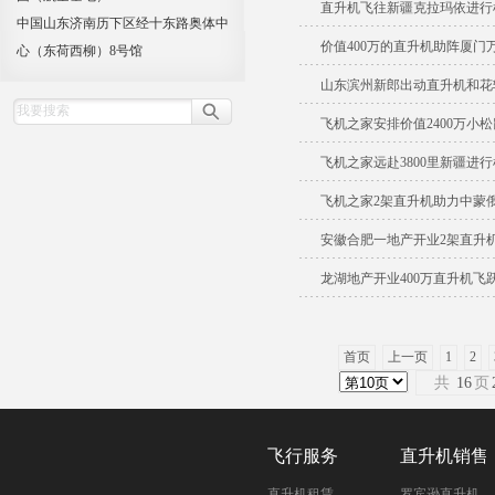
直升机飞往新疆克拉玛依进行
中国山东济南历下区经十东路奥体中
价值400万的直升机助阵厦门
心（东荷西柳）8号馆
山东滨州新郎出动直升机和花
飞机之家安排价值2400万小
飞机之家远赴3800里新疆进
飞机之家2架直升机助力中蒙
安徽合肥一地产开业2架直升
龙湖地产开业400万直升机飞
首页
上一页
1
2
共
16
页
飞行服务
直升机销售
直升机租赁
罗宾逊直升机