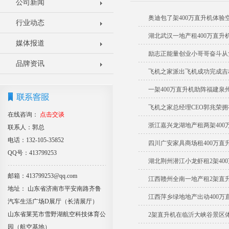
公司新闻
奥迪包了架400万直升机体验
行业动态
湖北武汉一地产租400万直升
媒体报道
励志正能量创业小哥哥奋斗从负
品牌资讯
飞机之家派出飞机成功完成吉
一架400万直升机助阵福建泉
飞机之家总经理CEO郭兆荣
在线咨询：
点击交谈
浙江嘉兴龙湖地产租两架400
联系人：郭总
电话：132-105-35852
四川广安家具商场租400万直
QQ号：413799253
湖北荆州潜江小龙虾租2架400
邮箱：413799253@qq.com
江西赣州全南一地产租2架直
地址： 山东省济南市平安南路齐鲁
江西萍乡绿地地产出动400万
汽车生活广场D展厅（长清展厅）
山东省莱芜市雪野湖航空科技体育公
2架直升机在临沂大峡谷景区
园（航空基地）