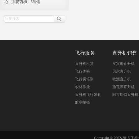
心（东荷西柳）8号馆
飞行服务
直升机销售
直升机租赁
罗宾逊直升机
飞行体验
贝尔直升机
飞行员培训
欧洲直升机
农林作业
施瓦泽直升机
直升机飞行婚礼
阿古斯特直升机
航空拍摄
Copyright © 2002-201